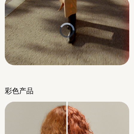
Remaining
Loaded
:
Progress
:
0%
0%
Time
彩色产品