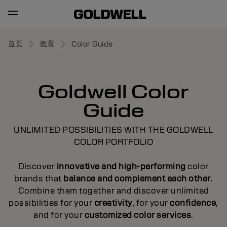
首页
教育
Color Guide
Goldwell Color
Guide
UNLIMITED POSSIBILITIES WITH THE GOLDWELL
COLOR PORTFOLIO
Discover
innovative and high-performing
color
brands that
balance and complement each other
.
Combine them together and discover unlimited
possibilities for your
creativity
, for your
confidence
,
and for your
customized color services
.