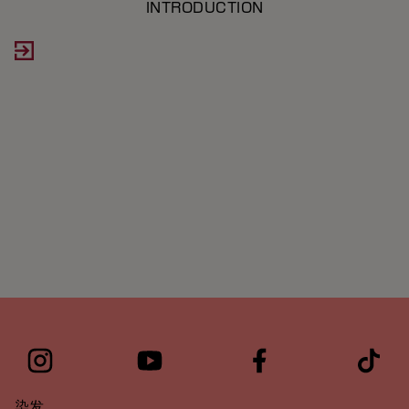
INTRODUCTION
ng
染发