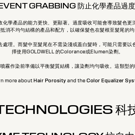
EVENT GRABBING 防止化學產品過
收化學產品的能力更快、更顯著。過度吸收可能會導致髮色更
、抵消不均勻結構的產品和配方，以確保髮色在髮根至髮尾的均
去處理。而髮中至髮尾在不需染淺或蓋白髮時，可能只需要以
擇使用GOLDWELL 的Colorance或Elumen染劑。
霧作染前準備以平衡髮質結構，讓染劑均勻吸收。這類型的噴霧
rn more about
Hair Porosity
and the
Color Equalizer Sy
TECHNOLOGIES 科