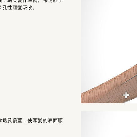
異，為染髮作準備。帶陽離子
多孔性頭髮吸收。
滲透及覆蓋，使頭髮的表面順