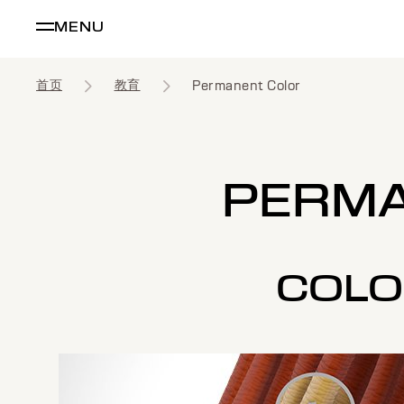
MENU
首页
教育
Permanent Color
PERM
COLO