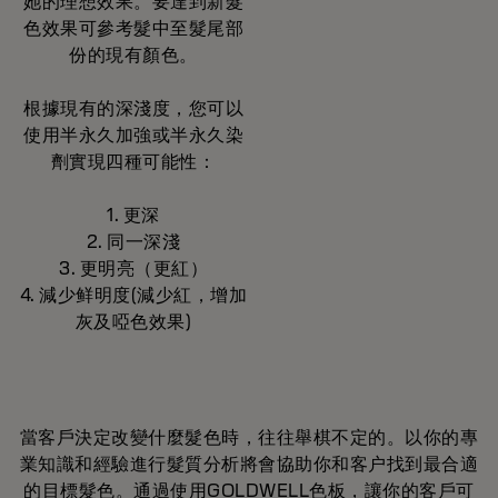
她的理想效果。要達到新髮
色效果可參考髮中至髮尾部
份的現有顏色。
根據現有的深淺度，您可以
使用半永久加強或半永久染
劑實現四種可能性：
1. 更深
2. 同一深淺
3. 更明亮（更紅）
4. 減少鲜明度(減少紅，增加
灰及啞色效果)
當客戶決定改變什麼髮色時，往往舉棋不定的。以你的專
業知識和經驗進行髮質分析將會協助你和客户找到最合適
的目標髮色。通過使用GOLDWELL色板，讓你的客戶可