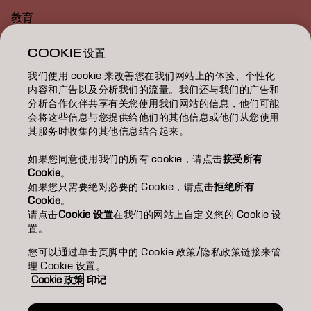
教育
关于
COOKIE 设置
我们使用 cookie 来改善您在我们网站上的体验、个性化
美发沙龙查找
内容和广告以及分析我们的流量。我们还与我们的广告和
分析合作伙伴共享有关您使用我们网站的信息，他们可能
成为合作伙伴
会将这些信息与您提供给他们的其他信息或他们从您使用
其服务时收集的其他信息结合起来。
联系我们
如果您同意使用我们的所有 cookie，请点击
接受所有
Cookie
。
如果您只需要绝对必要的 Cookie，请点击
拒绝所有
版权声明
隐私政策
Cookie 政策
使用条款
无障碍访问
Cookie
。
可持续发展承诺
请点击
Cookie 设置
在我们的网站上自定义您的 Cookie 设
置。
您可以通过单击页脚中的 Cookie 政策/隐私政策链接来管
CN | Chinese (Traditional)
理 Cookie 设置。
Cookie 政策
印记
Goldwell隶属于