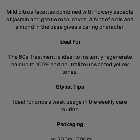
Mild citrus facettes combined with flowery aspects
of jasmin and gentle rose leaves. A hint of orris and
almond in the base gives a caring character.
Ideal For
The 60s Treatment is ideal to instantly regenerate
hair up to 100% and neutralize unwanted yellow
tones.
Stylist Tips
Ideal for once a week usage in the weekly care
routine.
Packaging
Jar: 200ml, 500ml