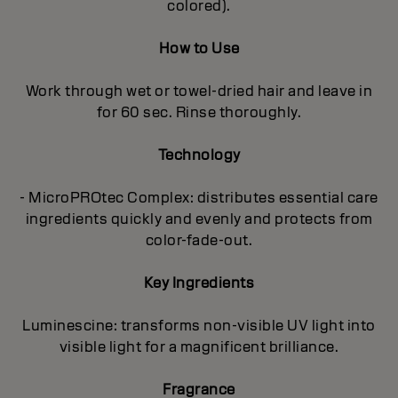
colored).
How to Use
Work through wet or towel-dried hair and leave in
for 60 sec. Rinse thoroughly.
Technology
- MicroPROtec Complex: distributes essential care
ingredients quickly and evenly and protects from
color-fade-out.
Key Ingredients
Luminescine: transforms non-visible UV light into
visible light for a magnificent brilIiance.
Fragrance