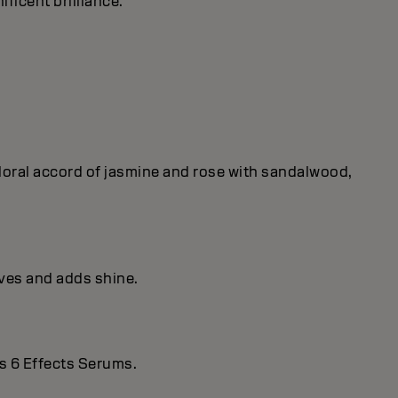
ificent brilliance.
 floral accord of jasmine and rose with sandalwood,
ives and adds shine.
s 6 Effects Serums.