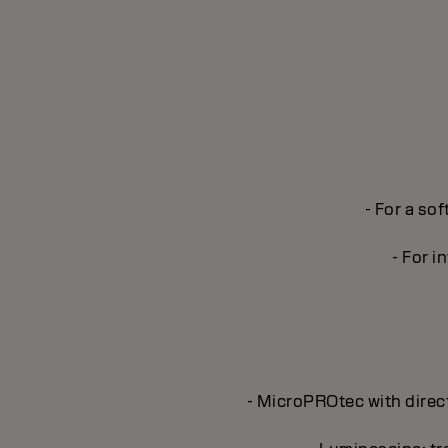
- For a sof
- For i
- MicroPROtec with direct