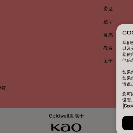
烫发
造型
CO
灵感
我们
教育
以及
您使
他信
关于
如果
如果
请点
承诺
您可以
设置
Coo
Goldwell隶属于