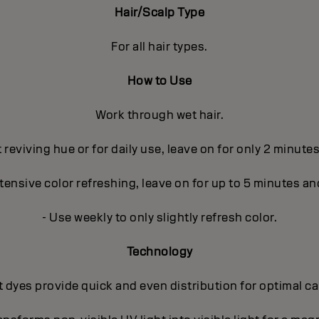
Hair/Scalp Type
For all hair types.
How to Use
Work through wet hair.
t reviving hue or for daily use, leave on for only 2 minute
ntensive color refreshing, leave on for up to 5 minutes an
- Use weekly to only slightly refresh color.
Technology
 dyes provide quick and even distribution for optimal c