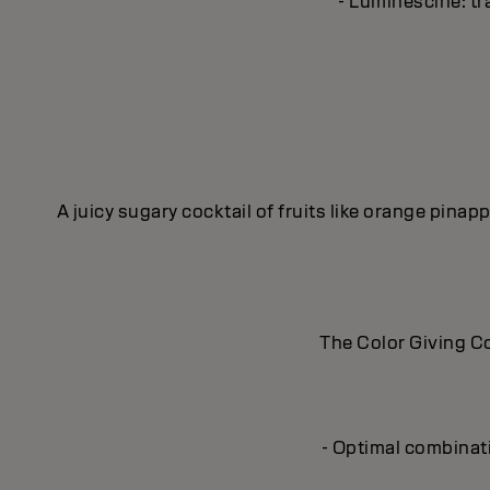
- Luminescine: tra
A juicy sugary cocktail of fruits like orange pina
The Color Giving Co
- Optimal combinat