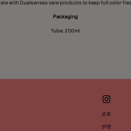
nate with Dualsenses care products to keep full color fr
Packaging
Tube: 200ml
染发
护理