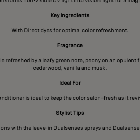
nsforms non-visible UV light into visible light for a magn
Key Ingredients
With Direct dyes for optimal color refreshment.
Fragrance
pple refreshed by a leafy green note, peony on an opulent
cedarwood, vanilla and musk.
Ideal For
nditioner is ideal to keep the color salon–fresh as it rev
Stylist Tips
ions with the leave-in Dualsenses sprays and Dualsense