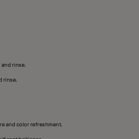
s and rinse.
d rinse.
are and color refreshment.