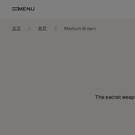
MENU
首页
教育
Medium Brown
The secret weapo