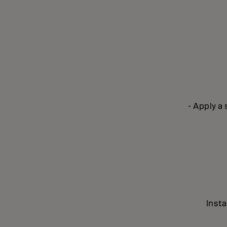
- Apply a
Insta