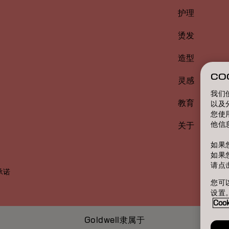
护理
烫发
造型
CO
灵感
我们
教育
以及
您使
他信
关于
如果
如果
请点
承诺
您可以
设置
Coo
Goldwell隶属于