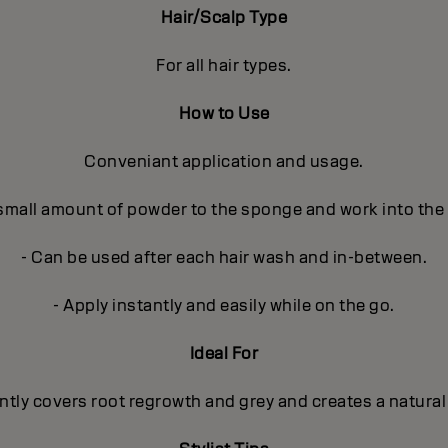
Hair/Scalp Type
For all hair types.
How to Use
Conveniant application and usage.
 small amount of powder to the sponge and work into the
- Can be used after each hair wash and in-between.
- Apply instantly and easily while on the go.
Ideal For
ntly covers root regrowth and grey and creates a natural