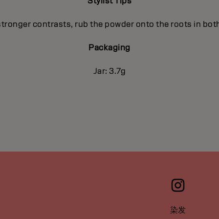
Stylist Tips
stronger contrasts, rub the powder onto the roots in both
Packaging
Jar: 3.7g
染发