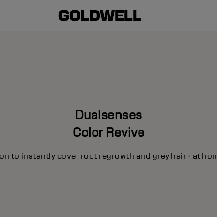
Dualsenses
Color Revive
n to instantly cover root regrowth and grey hair - at ho