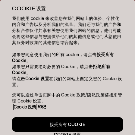
关于
COOKIE 设置
我们使用 cookie 来改善您在我们网站上的体验、个性化
美发沙龙查找
内容和广告以及分析我们的流量。我们还与我们的广告和
分析合作伙伴共享有关您使用我们网站的信息，他们可能
成为合作伙伴
会将这些信息与您提供给他们的其他信息或他们从您使用
其服务时收集的其他信息结合起来。
联系我们
如果您同意使用我们的所有 cookie，请点击
接受所有
Cookie
。
如果您只需要绝对必要的 Cookie，请点击
拒绝所有
版权声明
隐私政策
Cookie 政策
使用条款
无障碍访问
Cookie
。
可持续发展承诺
请点击
Cookie 设置
在我们的网站上自定义您的 Cookie 设
置。
您可以通过单击页脚中的 Cookie 政策/隐私政策链接来管
CN | Chinese (Traditional)
理 Cookie 设置。
Cookie 政策
印记
Goldwell隶属于
接受所有 COOKIE
COOKIE 设置