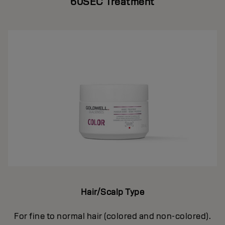
60SEC Treatment
Hair/Scalp Type
For fine to normal hair (colored and non-colored).