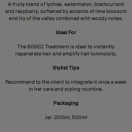
A fruity blend of lychee, watermelon, blackcurrant
and raspberry, softened by accents of lime blossom
and lily of the valley combined with woody notes.
Ideal For
The 60SEC Treatment is ideal to instantly
regenerate hair and amplify hair luminosity.
Stylist Tips
Recommend to the client to integrate it once a week
in her care and styling rountine.
Packaging
Jar: 200ml, 500ml