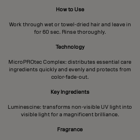
How to Use
Work through wet or towel-dried hair and leave in
for 60 sec. Rinse thoroughly.
Technology
MicroPROtec Complex: distributes essential care
ingredients quickly and evenly and protects from
color-fade-out.
Key Ingredients
Luminescine: transforms non-visible UV light into
visible light for a magnificent brilIiance.
Fragrance