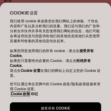
教育
关于
COOKIE 设置
我们使用 cookie 来改善您在我们网站上的体验、个性化
美发沙龙查找
内容和广告以及分析我们的流量。我们还与我们的广告和
分析合作伙伴共享有关您使用我们网站的信息，他们可能
成为合作伙伴
会将这些信息与您提供给他们的其他信息或他们从您使用
其服务时收集的其他信息结合起来。
联系我们
如果您同意使用我们的所有 cookie，请点击
接受所有
Cookie
。
如果您只需要绝对必要的 Cookie，请点击
拒绝所有
版权声明
隐私政策
Cookie 政策
使用条款
无障碍访问
Cookie
。
可持续发展承诺
请点击
Cookie 设置
在我们的网站上自定义您的 Cookie 设
置。
您可以通过单击页脚中的 Cookie 政策/隐私政策链接来管
CN | Chinese (Traditional)
理 Cookie 设置。
Cookie 政策
印记
Goldwell隶属于
接受所有 COOKIE