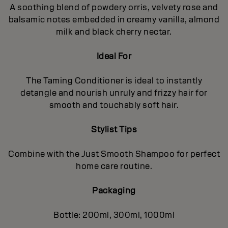
A soothing blend of powdery orris, velvety rose and
balsamic notes embedded in creamy vanilla, almond
milk and black cherry nectar.
Ideal For
The Taming Conditioner is ideal to instantly
detangle and nourish unruly and frizzy hair for
smooth and touchably soft hair.
Stylist Tips
Combine with the Just Smooth Shampoo for perfect
home care routine.
Packaging
Bottle: 200ml, 300ml, 1000ml