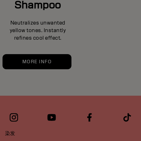
Shampoo
Neutralizes unwanted
yellow tones. Instantly
refines cool effect.
MORE INFO
染发