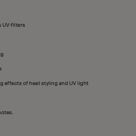
 UV-filters
ng
e
g effects of heat styling and UV light
notes.