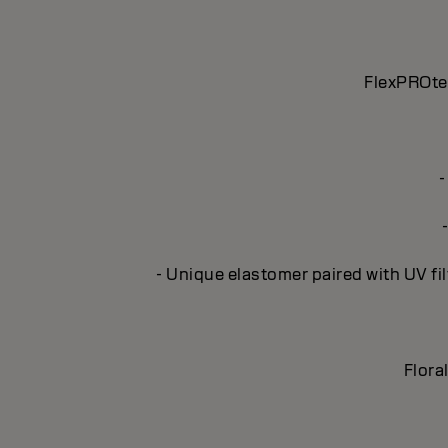
FlexPROtec
-
- Unique elastomer paired with UV fil
Flora