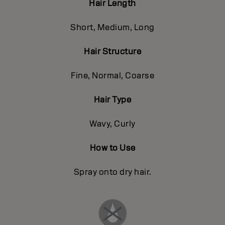
Hair Length
Short, Medium, Long
Hair Structure
Fine, Normal, Coarse
Hair Type
Wavy, Curly
How to Use
Spray onto dry hair.