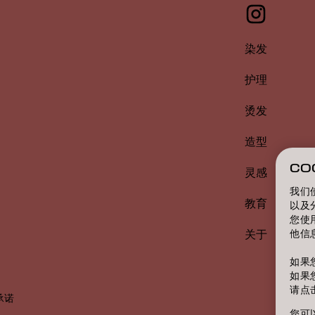
染发
护理
烫发
造型
CO
灵感
我们
教育
以及
您使
他信
关于
如果
如果
请点
承诺
您可以