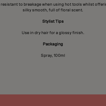
resistant to breakage when using hot tools whilst offerin
silky smooth, full of floral scent.
Stylist Tips
Use in dry hair for a glossy finish.
Packaging
Spray, 100ml