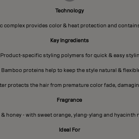
Technology
 complex provides color & heat protection and contains
Key Ingredients
 Product-specific styling polymers for quick & easy styli
- Bamboo proteins help to keep the style natural & flexibl
ter protects the hair from premature color fade, damagin
Fragrance
l & honey - with sweet orange, ylang-ylang and hyacinth 
Ideal For