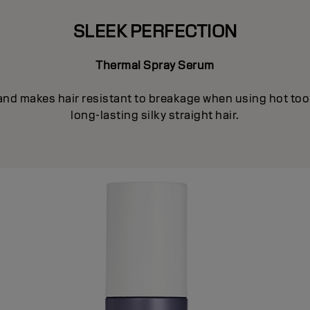
SLEEK PERFECTION
Thermal Spray Serum
and makes hair resistant to breakage when using hot tool
long-lasting silky straight hair.