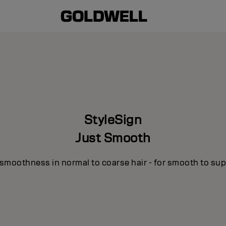
StyleSign
Just Smooth
smoothness in normal to coarse hair - for smooth to supe