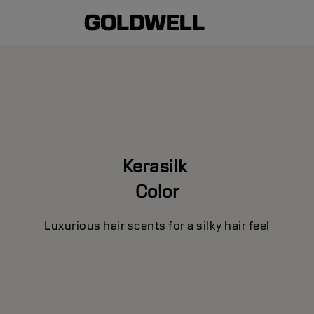
Kerasilk
Color
Luxurious hair scents for a silky hair feel