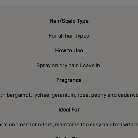
Hair/Scalp Type
For all hair types
How to Use
Spray on dry hair. Leave in.
Fragrance
with bergamot, lychee, geranium, rose, peony and cedar
Ideal For
orm unpleasant odors, maintains the silky hair feel with 