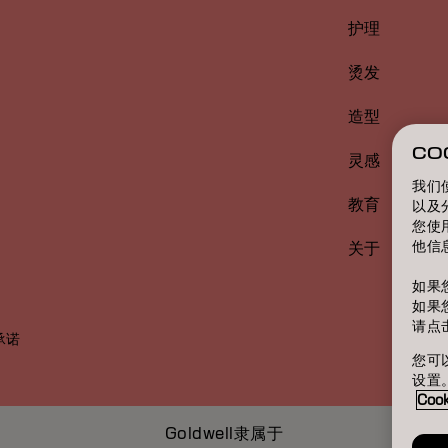
护理
烫发
造型
CO
灵感
我们
教育
以及
您使
他信
关于
如果
如果
请点
承诺
您可以
设置
Coo
Goldwell隶属于