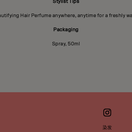
Stylist Tips
utifying Hair Perfume anywhere, anytime for a freshly 
Packaging
Spray, 50ml
染发