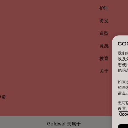
护理
烫发
造型
CO
灵感
我们
教育
以及
您使
他信
关于
如果
如果
请点
承诺
您可以
设置
Coo
Goldwell隶属于