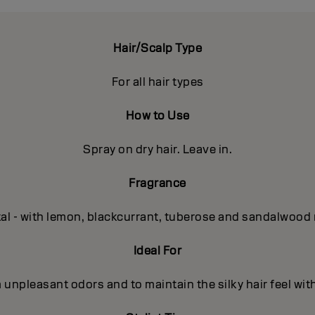
Hair/Scalp Type
For all hair types
How to Use
Spray on dry hair. Leave in.
Fragrance
tal - with lemon, blackcurrant, tuberose and sandalwood 
Ideal For
 unpleasant odors and to maintain the silky hair feel wit