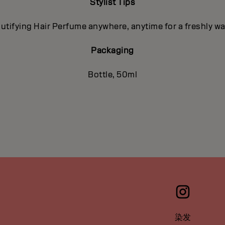
Stylist Tips
utifying Hair Perfume anywhere, anytime for a freshly w
Packaging
Bottle, 50ml
染发