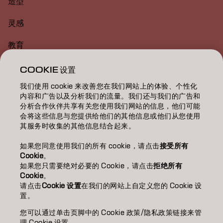
造型
灵感
教育
关于
COOKIE 设置
我们使用 cookie 来改善您在我们网站上的体验、个性化
美发沙龙查找
内容和广告以及分析我们的流量。我们还与我们的广告和
分析合作伙伴共享有关您使用我们网站的信息，他们可能
成为合作伙伴
会将这些信息与您提供给他们的其他信息或他们从您使用
其服务时收集的其他信息结合起来。
联系我们
如果您同意使用我们的所有 cookie，请点击
接受所有
Cookie
。
如果您只需要绝对必要的 Cookie，请点击
拒绝所有
版权声明
隐私政策
Cookie 政策
使用条款
无障碍访问
Cookie
。
可持续发展承诺
请点击
Cookie 设置
在我们的网站上自定义您的 Cookie 设
置。
您可以通过单击页脚中的 Cookie 政策/隐私政策链接来管
CN | Chinese (Traditional)
理 Cookie 设置。