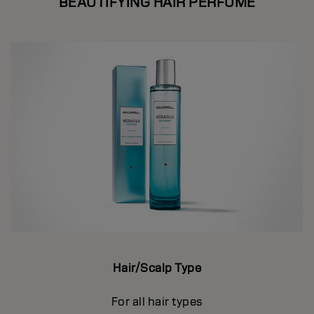
BEAUTIFYING HAIR PERFUME
Hair/Scalp Type
For all hair types