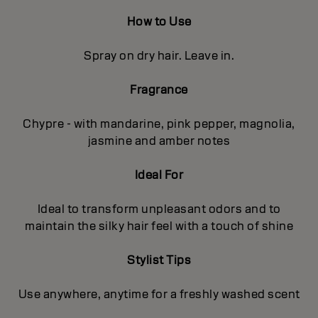
How to Use
Spray on dry hair. Leave in.
Fragrance
Chypre - with mandarine, pink pepper, magnolia,
jasmine and amber notes
Ideal For
Ideal to transform unpleasant odors and to
maintain the silky hair feel with a touch of shine
Stylist Tips
Use anywhere, anytime for a freshly washed scent