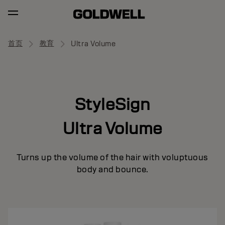
首页
教育
Ultra Volume
StyleSign
Ultra Volume
Turns up the volume of the hair with voluptuous
body and bounce.