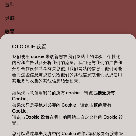
造型
灵感
教育
关于
COOKIE 设置
我们使用 cookie 来改善您在我们网站上的体验、个性化
美发沙龙查找
内容和广告以及分析我们的流量。我们还与我们的广告和
分析合作伙伴共享有关您使用我们网站的信息，他们可能
成为合作伙伴
会将这些信息与您提供给他们的其他信息或他们从您使用
其服务时收集的其他信息结合起来。
联系我们
如果您同意使用我们的所有 cookie，请点击
接受所有
Cookie
。
如果您只需要绝对必要的 Cookie，请点击
拒绝所有
版权声明
隐私政策
Cookie 政策
使用条款
无障碍访问
Cookie
。
可持续发展承诺
请点击
Cookie 设置
在我们的网站上自定义您的 Cookie 设
置。
您可以通过单击页脚中的 Cookie 政策/隐私政策链接来管
CN | Chinese (Traditional)