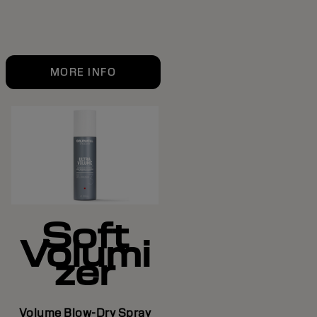
MORE INFO
Soft
Volumi
zer
Volume Blow-Dry Spray