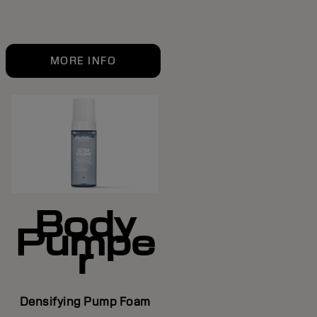
MORE INFO
Body
Pumpe
r
Densifying Pump Foam