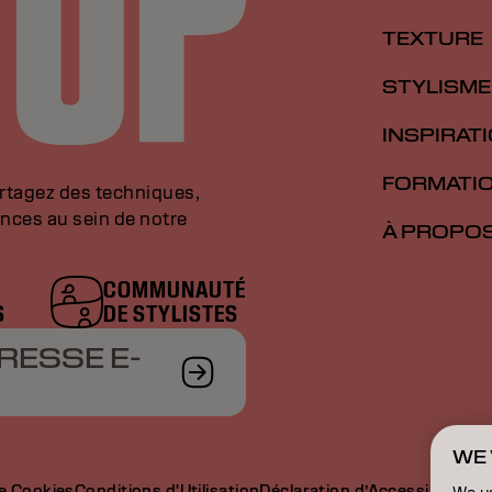
TEXTURE
STYLISME
INSPIRAT
FORMATI
artagez des techniques,
nces au sein de notre
À PROPO
COMMUNAUTÉ
S
DE STYLISTES
RESSE E-
WE 
de Cookies
Conditions d'Utilisation
Déclaration d’Accessibilité