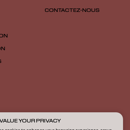
CONTACTEZ-NOUS
ION
ON
S
VALUE YOUR PRIVACY
BE | French