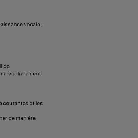
naissance vocale ;
l de
ns régulièrement
e courantes et les
cher de manière