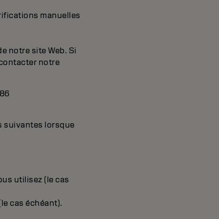
rifications manuelles
e notre site Web. Si
 contacter notre
186
s suivantes lorsque
us utilisez (le cas
le cas échéant).