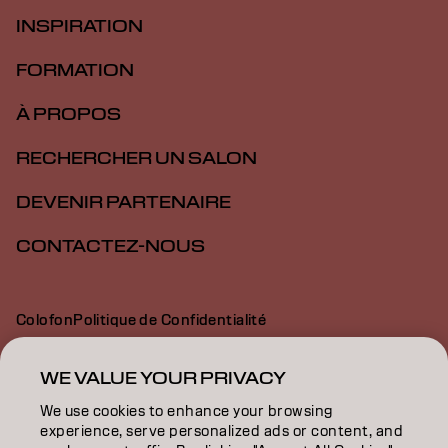
INSPIRATION
FORMATION
À PROPOS
RECHERCHER UN SALON
DEVENIR PARTENAIRE
CONTACTEZ-NOUS
Colofon
Politique de Confidentialité
Politique en Matière de Cookies
Conditions d'Utilisation
Déclaration d’Accessibilité
WE VALUE YOUR PRIVACY
We use cookies to enhance your browsing
experience, serve personalized ads or content, and
BE | French