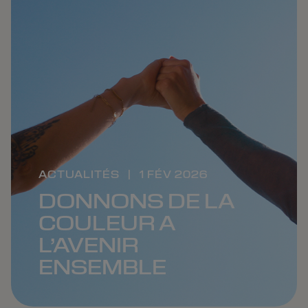
ACTUALITÉS
|
1 FÉV 2026
DONNONS DE LA
COULEUR A
L’AVENIR
ENSEMBLE