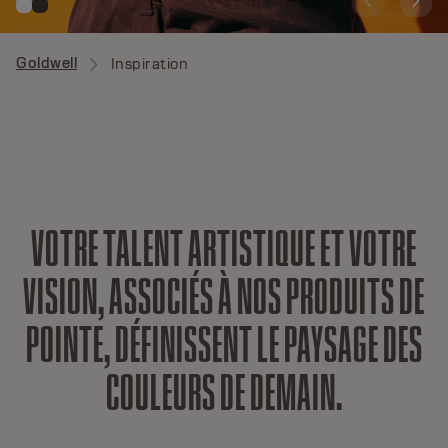
Goldwell
Inspiration
V
O
T
R
E
T
A
L
E
N
T
A
R
T
I
S
T
I
Q
U
E
E
T
V
O
T
R
E
V
I
S
I
O
N
,
A
S
S
O
C
I
É
S
À
N
O
S
P
R
O
D
U
I
T
S
D
E
P
O
I
N
T
E
,
D
É
F
I
N
I
S
S
E
N
T
L
E
P
A
Y
S
A
G
E
D
E
S
C
O
U
L
E
U
R
S
D
E
D
E
M
A
I
N
.