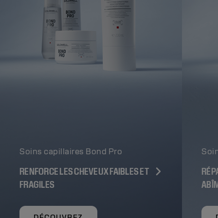
Soins capillaires Bond Pro
Soin
RENFORCE LES CHEVEUX FAIBLES ET
RÉP
FRAGILES
ABÎ
DÉCOUVREZ