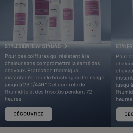
STYLESIGN HEAT STYLING
STYLES
Pour des coiffures qui résistent à la
Pour de
chaleur sans compromettre la santé des
chaleu
cheveux. Protection thermique
cheveu
instantanée pour le brushing ou le lissage
instant
jusqu'à 230/446 °C et contrôle de
jusqu'à
l'humidité et des frisottis pendant 72
l'humid
heures.
heures
DÉCOUVREZ
DÉ