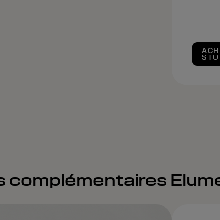
ACH
STO
ts complémentaires Elum