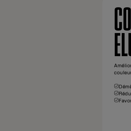
CO
E
Amélior
couleur
Démêl
Rédui
Favor