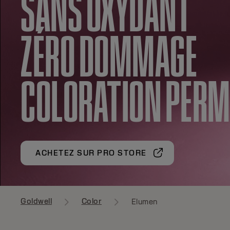
SANS OXYDANT
ZÉRO DOMMAGE
COLORATION PER
ACHETEZ SUR PRO STORE
Goldwell
Color
Elumen