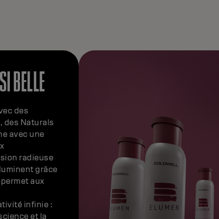
SI BELLE
Avec des
, des Naturals
ne avec une
x
sion radieuse
illuminent grâce
 permet aux
ivité infinie :
science et la