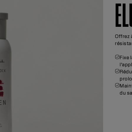
EL
Offrez 
résista
Fixe
l'app
Rédui
prol
Maint
du s