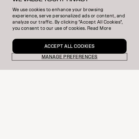
RECHERCHER UN SALON
We use cookies to enhance your browsing
DEVENIR PARTENAIRE
experience, serve personalized ads or content, and
analyze our traffic. By clicking "Accept All Cookies",
CONTACTEZ-NOUS
you consent to our use of cookies. Read More
ACCEPT ALL COOKIES
Colofon
Politique de Confidentialité
MANAGE PREFERENCES
Politique en Matière de Cookies
Conditions d'Utilisation
Déclaration d’Accessibilité
BE | French
Goldwell is part of