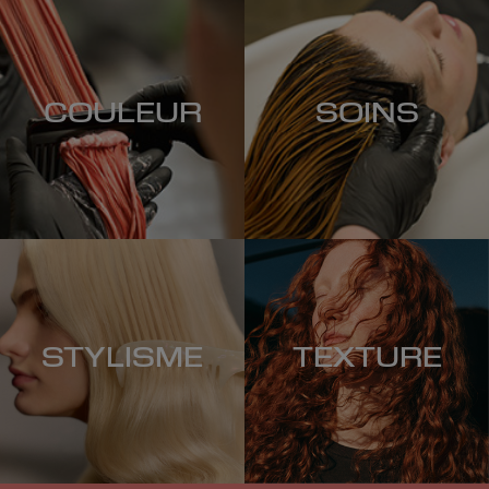
COULEUR
SOINS
STYLISME
TEXTURE