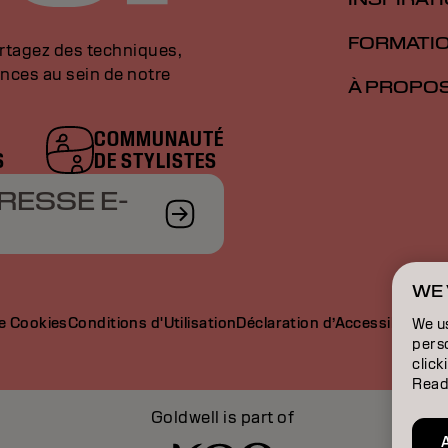
FORMATI
artagez des techniques,
nces au sein de notre
À PROPO
COMMUNAUTÉ
S
DE STYLISTES
RESSE E-
WE 
de Cookies
Conditions d'Utilisation
Déclaration d’Accessibilité
We u
perso
click
Read
Goldwell is part of