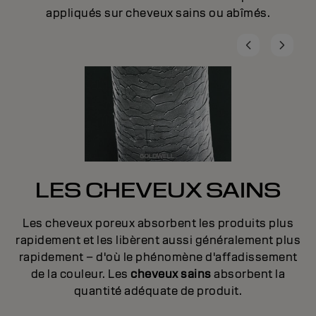
appliqués sur cheveux sains ou abîmés.
LES CHEVEUX SAINS
Les cheveux poreux absorbent les produits plus
so
rapidement et les libèrent aussi généralement plus
rapidement – d'où le phénomène d'affadissement
s
de la couleur. Les
cheveux sains
absorbent la
s
es
quantité adéquate de produit.
o
r