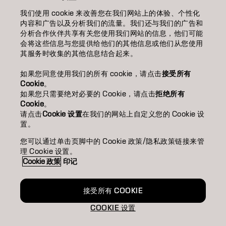
我们使用 cookie 来改善您在我们网站上的体验、个性化
美发沙龙查找
内容和广告以及分析我们的流量。我们还与我们的广告和
分析合作伙伴共享有关您使用我们网站的信息，他们可能
成为合作伙伴
会将这些信息与您提供给他们的其他信息或他们从您使用
其服务时收集的其他信息结合起来。
联系我们
如果您同意使用我们的所有 cookie，请点击
接受所有
Cookie
。
如果您只需要绝对必要的 Cookie，请点击
拒绝所有
版权声明
隐私政策
Cookie 政策
使用条款
无障碍访问
Cookie
。
可持续发展承诺
请点击
Cookie 设置
在我们的网站上自定义您的 Cookie 设
置。
您可以通过单击页脚中的 Cookie 政策/隐私政策链接来管
CN | Chinese (Traditional)
理 Cookie 设置。
Cookie 政策
印记
Goldwell隶属于
接受所有 COOKIE
COOKIE 设置