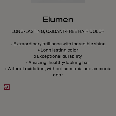
Elumen
LONG-LASTING, OXIDANT-FREE HAIR COLOR
N
» Extraordinary brilliance with incredible shine
» Long lasting color
l
» Exceptional durability
» Amazing, healthy-looking hair
»
» Without oxidation, without ammonia and ammonia
odor