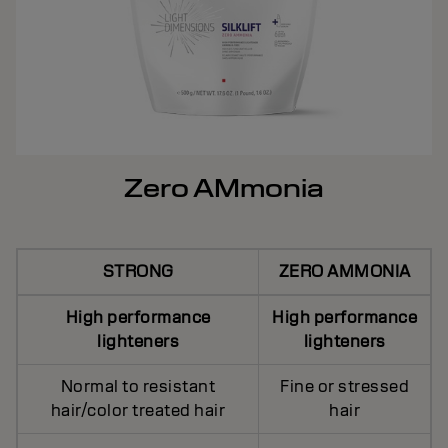
Zero AMmonia
STRONG
ZERO AMMONIA
High performance
High performance
lighteners
lighteners
Normal to resistant
Fine or stressed
hair/color treated hair
hair