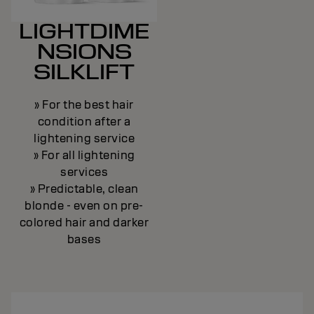
LIGHTDIME
NSIONS
SILKLIFT
» For the best hair
condition after a
lightening service
» For all lightening
services
» Predictable, clean
blonde - even on pre-
colored hair and darker
bases