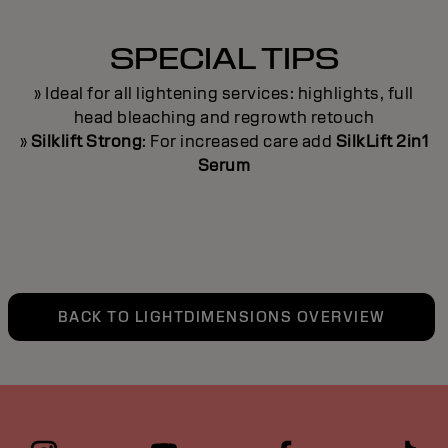
SPECIAL TIPS
» Ideal for all lightening services: highlights, full
head bleaching and regrowth retouch
»
Silklift Strong
: For increased care add
SilkLift 2in1
Serum
BACK TO LIGHTDIMENSIONS OVERVIEW