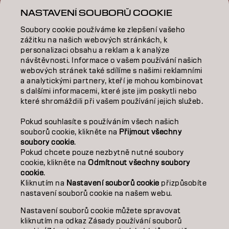
NASTAVENÍ SOUBORŮ COOKIE
INSPIRACE
Soubory cookie používáme ke zlepšení vašeho
VZDĚLÁVÁNÍ
zážitku na našich webových stránkách, k
personalizaci obsahu a reklam a k analýze
O NÁS
návštěvnosti. Informace o vašem používání našich
webových stránek také sdílíme s našimi reklamními
a analytickými partnery, kteří je mohou kombinovat
SALON FINDER
s dalšími informacemi, které jste jim poskytli nebo
které shromáždili při vašem používání jejich služeb.
STAŇTE SE PARTNEREM
Pokud souhlasíte s používáním všech našich
KONTAKTUJTE NÁS
souborů cookie, klikněte na
Přijmout všechny
soubory cookie
.
Pokud chcete pouze nezbytně nutné soubory
cookie, klikněte na
Odmítnout všechny soubory
Kontakt
Zásady ochrany osobních údajů
cookie
.
Zásady používání souborů cookie
Podmínky použití
Kliknutím na
Nastavení souborů cookie
přizpůsobíte
Přístupnost
Závazek k udržitelnosti
nastavení souborů cookie na našem webu.
Nastavení souborů cookie můžete spravovat
kliknutím na odkaz Zásady používání souborů
CZ | CZECH