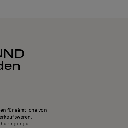
UND
den
en für sämtliche von
verkaufswaren,
fsbedingungen