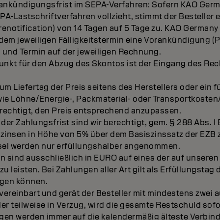
ankündigungsfrist im SEPA-Verfahren: Sofern KAO Germa
A-Lastschriftverfahren vollzieht, stimmt der Besteller 
enotification) von 14 Tagen auf 5 Tage zu. KAO German
 dem jeweiligen Fälligkeitstermin eine Vorankündigung (P
 und Termin auf der jeweiligen Rechnung.
punkt für den Abzug des Skontos ist der Eingang des R
zum Liefertag der Preis seitens des Herstellers oder ein f
ie Löhne/Energie-, Packmaterial- oder Transportkosten/H
erechtigt, den Preis entsprechend anzupassen.
 der Zahlungsfrist sind wir berechtigt, gem. § 288 Abs. 
insen in Höhe von 5% über dem Basiszinssatz der EZB 
el werden nur erfüllungshalber angenommen.
n sind ausschließlich in EURO auf eines der auf unser
leisten. Bei Zahlungen aller Art gilt als Erfüllungstag 
ügen können.
 vereinbart und gerät der Besteller mit mindestens zwei
r teilweise in Verzug, wird die gesamte Restschuld sofor
en werden immer auf die kalendermäßig älteste Verbindl