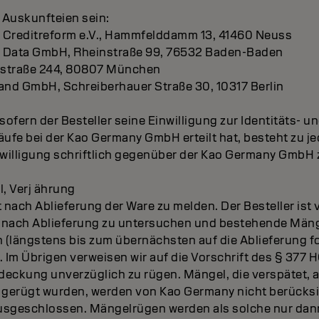
 Auskunfteien sein:
e Creditreform e.V., Hammfelddamm 13, 41460 Neuss
r Data GmbH, Rheinstraße 99, 76532 Baden-Baden
dstraße 244, 80807 München
and GmbH, Schreiberhauer Straße 30, 10317 Berlin
sofern der Besteller seine Einwilligung zur Identitäts- 
Käufe bei der Kao Germany GmbH erteilt hat, besteht zu j
nwilligung schriftlich gegenüber der Kao Germany GmbH 
l, Verj ährung
 nach Ablieferung der Ware zu melden. Der Besteller ist v
rt nach Ablieferung zu untersuchen und bestehende Män
 (längstens bis zum übernächsten auf die Ablieferung 
n. Im Übrigen verweisen wir auf die Vorschrift des § 377 
eckung unverzüglich zu rügen. Mängel, die verspätet, 
, gerügt wurden, werden von Kao Germany nicht berücksi
usgeschlossen. Mängelrügen werden als solche nur dan