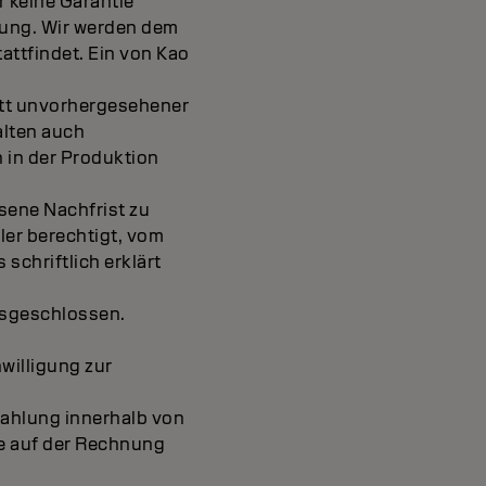
r keine Garantie
rung. Wir werden dem
tattfindet. Ein von Kao
ritt unvorhergesehener
alten auch
 in der Produktion
ssene Nachfrist zu
ller berechtigt, vom
schriftlich erklärt
usgeschlossen.
willigung zur
Zahlung innerhalb von
e auf der Rechnung