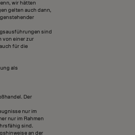
enn, wir hätten
gen gelten auch dann,
egenstehender
agsausführungen sind
n von einer zur
auch für die
lung als
roßhandel. Der
zeugnisse nur im
cher nur im Rahmen
hrsfähig sind.
gshinweise an der