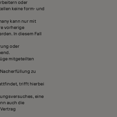
rbeitern oder
ellen keine form- und
many kann nur mit
e vorherige
den. In diesem Fall
rung oder
hend.
üge mitgeteilten
s Nacherfüllung zu
indet, trifft hierbei
llungsversuches, eine
enn auch die
 Vertrag