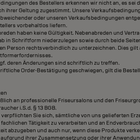
ngungen des Bestellers erkennen wir nicht an, es sei d
ich ihrer Geltung zugestimmt. Unsere Verkaufsbedingun
 abweichender oder unseren Verkaufsbedingungen entg
llers vorbehaltlos liefern.
reden haben keine Gültigkeit. Nebenabreden und Vertr
rab in Schriftform niederzulegen sowie durch beide Seite
en Person rechtsverbindlich zu unterzeichnen. Dies gilt 
tformerfordernisses.
f. deren Änderungen sind schriftlich zu treffen.
riftliche Order-Bestätigung geschwiegen, gilt die Bestel
gen
ießlich an professionelle Friseursalons und den Friseurg
raucher i.S.d. § 13 BGB.
g verpflichten Sie sich, sämtliche von uns gelieferten Er
fachlichen Tätigkeit zu verarbeiten und an Endverbrau
gkeit abzugeben und auch nur, wenn diese Produkte verke
s aufgrund ihrer Zusammensetzung oder ihrer Anwendun