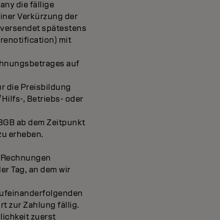
ny die fällige
einer Verkürzung der
y versendet spätestens
renotification) mit
echnungsbetrages auf
ür die Preisbildung
ilfs-, Betriebs- oder
I BGB ab dem Zeitpunkt
zu erheben.
en Rechnungen
der Tag, an dem wir
 aufeinanderfolgenden
t zur Zahlung fällig.
ichkeit zuerst