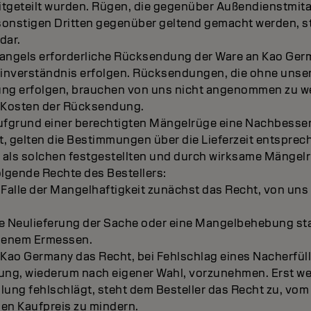
mitgeteilt wurden. Rügen, die gegenüber Außendienstmita
onstigen Dritten gegenüber geltend gemacht werden, st
dar.
 Mangels erforderliche Rücksendung der Ware an Kao Ger
inverständnis erfolgen. Rücksendungen, die ohne unser
ung erfolgen, brauchen von uns nicht angenommen zu wer
ie Kosten der Rücksendung.
 aufgrund einer berechtigten Mängelrüge eine Nachbesse
gt, gelten die Bestimmungen über die Lieferzeit entsprec
s als solchen festgestellten und durch wirksame Mängelr
lgende Rechte des Bestellers:
im Falle der Mangelhaftigkeit zunächst das Recht, von un
e Neulieferung der Sache oder eine Mangelbehebung stattf
genem Ermessen.
 Kao Germany das Recht, bei Fehlschlag eines Nacherfü
lung, wiederum nach eigener Wahl, vorzunehmen. Erst w
lung fehlschlägt, steht dem Besteller das Recht zu, vom
en Kaufpreis zu mindern.