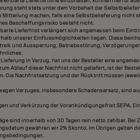
ereinbarte Liefertermine einzuhalten, können hierfür abe
rung steht stets unter dem Vorbehalt der Selbstbeliefe
 Mitteilung machen, falls eine Selbstbelieferung nicht s
s Beschaffungsrisiko besteht nicht.
inbarte Lieferfrist verlängert sich angemessen beim Eint
rhalb unserer Einflussmöglichkeiten liegen. Diese beinh
Streik und Aussperrung, Betriebsstörung, Verzögerungen
Ähnliches.
 Lieferung in Verzug, hat uns der Besteller eine angeme
zum Ablauf dieser Nachfrist nicht geliefert, ist der Beste
. Die Nachfristsetzung und der Rücktritt müssen jeweils 
wegen Verzuges, insbesondere Schadensersatz, sind a
en und Verkürzung der Vorankündigungsfrist SEPA, Ein
äge sind innerhalb von 30 Tagen rein netto zahlbar. Bei 
gsdatum gewähren wir 2% Skonto. Im Übrigen gelten di
ungsbedingungen.