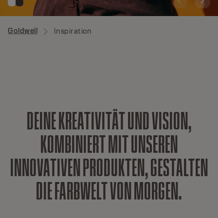
Goldwell
Inspiration
D
E
I
N
E
K
R
E
A
T
I
V
I
T
Ä
T
U
N
D
V
I
S
I
O
N
,
K
O
M
B
I
N
I
E
R
T
M
I
T
U
N
S
E
R
E
N
I
N
N
O
V
A
T
I
V
E
N
P
R
O
D
U
K
T
E
N
,
G
E
S
T
A
L
T
E
N
D
I
E
F
A
R
B
W
E
L
T
V
O
N
M
O
R
G
E
N
.