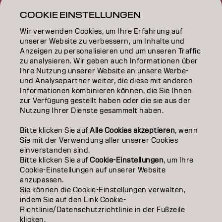
INSPIRATION
COOKIE EINSTELLUNGEN
Wir verwenden Cookies, um Ihre Erfahrung auf
EDUCATION
unserer Website zu verbessern, um Inhalte und
Anzeigen zu personalisieren und um unseren Traffic
ÜBER
zu analysieren. Wir geben auch Informationen über
Ihre Nutzung unserer Website an unsere Werbe-
SALON FINDER
und Analysepartner weiter, die diese mit anderen
Informationen kombinieren können, die Sie Ihnen
PARTNER WERDEN
zur Verfügung gestellt haben oder die sie aus der
Nutzung Ihrer Dienste gesammelt haben.
KONTAKTIERE UNS
Bitte klicken Sie auf
Alle Cookies akzeptieren
, wenn
Sie mit der Verwendung aller unserer Cookies
einverstanden sind.
Impressum
Datenschutzerklärung
AGB
Cookie Policy
Bitte klicken Sie auf
Cookie-Einstellungen
, um Ihre
Nutzungsbedingungen
Barrierefreiheitserklärung
Cookie-Einstellungen auf unserer Website
anzupassen.
Sie können die Cookie-Einstellungen verwalten,
indem Sie auf den Link Cookie-
DE | German
Richtlinie/Datenschutzrichtlinie in der Fußzeile
klicken.