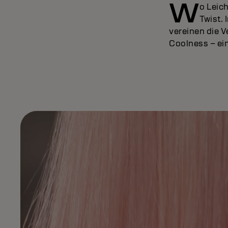
W
o Leich
Twist.
vereinen die 
Coolness – ein