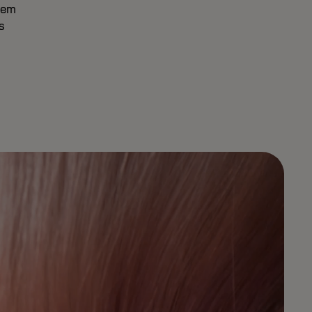
nem
s