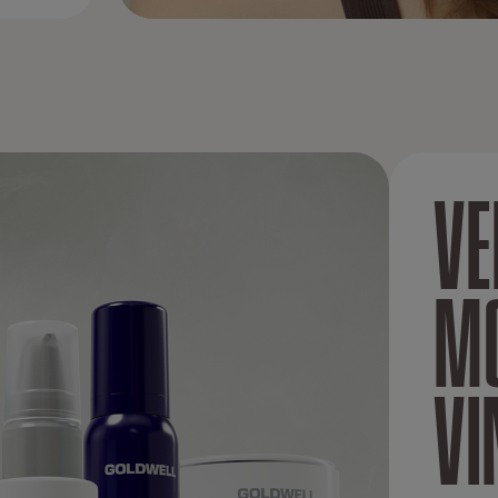
VE
M
VI