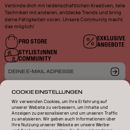
Verbinde dich mit leidenschaftlichen Kreativen, teile
Techniken mit anderen, entdecke Trends und bring
deine Fähigkeiten voran. Unsere Community macht
das möglich!
EXKLUSIVE
PRO STORE
ANGEBOTE
STYLIST:INNEN
COMMUNITY
DEINE E-MAIL ADRESSE
COOKIE EINSTELLUNGEN
Wir verwenden Cookies, um Ihre Erfahrung auf
COLOR
unserer Website zu verbessern, um Inhalte und
Anzeigen zu personalisieren und um unseren Traffic
CARE
zu analysieren. Wir geben auch Informationen über
Ihre Nutzung unserer Website an unsere Werbe-
TEXTURE