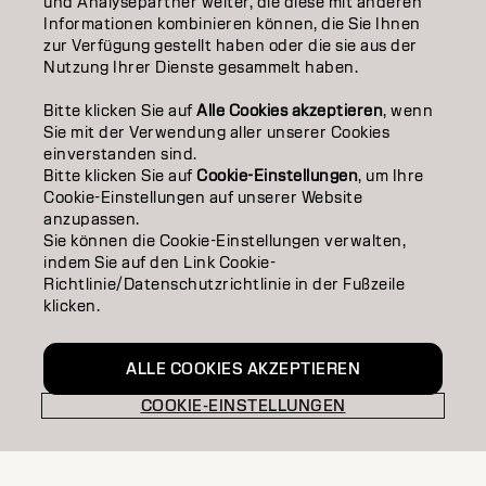
und Analysepartner weiter, die diese mit anderen
Informationen kombinieren können, die Sie Ihnen
STYLING
zur Verfügung gestellt haben oder die sie aus der
Nutzung Ihrer Dienste gesammelt haben.
INSPIRATION
Bitte klicken Sie auf
Alle Cookies akzeptieren
, wenn
Sie mit der Verwendung aller unserer Cookies
EDUCATION
einverstanden sind.
Bitte klicken Sie auf
Cookie-Einstellungen
, um Ihre
ÜBER
Cookie-Einstellungen auf unserer Website
anzupassen.
SALON FINDER
Sie können die Cookie-Einstellungen verwalten,
indem Sie auf den Link Cookie-
PARTNER WERDEN
Richtlinie/Datenschutzrichtlinie in der Fußzeile
klicken.
KONTAKTIERE UNS
ALLE COOKIES AKZEPTIEREN
COOKIE-EINSTELLUNGEN
Impressum
Datenschutzerklärung
AGB
Cookie Policy
Nutzungsbedingungen
Barrierefreiheitserklärung