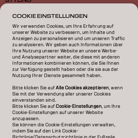
STYLING
INSPIRATION
COOKIE EINSTELLUNGEN
Wir verwenden Cookies, um Ihre Erfahrung auf
EDUCATION
unserer Website zu verbessern, um Inhalte und
Anzeigen zu personalisieren und um unseren Traffic
ÜBER
zu analysieren. Wir geben auch Informationen über
Ihre Nutzung unserer Website an unsere Werbe-
SALON FINDER
und Analysepartner weiter, die diese mit anderen
Informationen kombinieren können, die Sie Ihnen
PARTNER WERDEN
zur Verfügung gestellt haben oder die sie aus der
Nutzung Ihrer Dienste gesammelt haben.
KONTAKTIERE UNS
Bitte klicken Sie auf
Alle Cookies akzeptieren
, wenn
Sie mit der Verwendung aller unserer Cookies
einverstanden sind.
Impressum
Datenschutzerklärung
AGB
Cookie Policy
Bitte klicken Sie auf
Cookie-Einstellungen
, um Ihre
Nutzungsbedingungen
Barrierefreiheitserklärung
Cookie-Einstellungen auf unserer Website
anzupassen.
Sie können die Cookie-Einstellungen verwalten,
indem Sie auf den Link Cookie-
DE | German
Richtlinie/Datenschutzrichtlinie in der Fußzeile