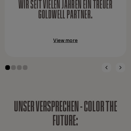
WIR SEIT VIELEN JAHREN EIN TREUER
GOLDWELL PARTNER.
View more
U
N
S
E
R
V
E
R
S
P
R
E
C
H
E
N
-
C
O
L
O
R
T
H
E
F
U
T
U
R
E
: