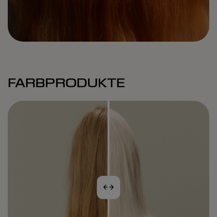
Remaining
Loaded
:
Progress
:
0%
0%
Time
FARBPRODUKTE