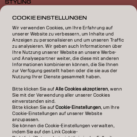
STYLING
INSPIRATION
COOKIE EINSTELLUNGEN
Wir verwenden Cookies, um Ihre Erfahrung auf
EDUCATION
unserer Website zu verbessern, um Inhalte und
Anzeigen zu personalisieren und um unseren Traffic
ÜBER
zu analysieren. Wir geben auch Informationen über
Ihre Nutzung unserer Website an unsere Werbe-
SALON FINDER
und Analysepartner weiter, die diese mit anderen
Informationen kombinieren können, die Sie Ihnen
PARTNER WERDEN
zur Verfügung gestellt haben oder die sie aus der
Nutzung Ihrer Dienste gesammelt haben.
KONTAKTIERE UNS
Bitte klicken Sie auf
Alle Cookies akzeptieren
, wenn
Sie mit der Verwendung aller unserer Cookies
einverstanden sind.
Impressum
Datenschutzerklärung
AGB
Cookie Policy
Bitte klicken Sie auf
Cookie-Einstellungen
, um Ihre
Nutzungsbedingungen
Barrierefreiheitserklärung
Cookie-Einstellungen auf unserer Website
anzupassen.
Sie können die Cookie-Einstellungen verwalten,
indem Sie auf den Link Cookie-
DE | German