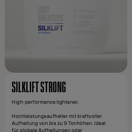
SILKLIFT 2 IN 1 SERUM
Ultrakonzentriertes Pflege- und
Tonstabilisierungsserum – verleiht dem Haar
intensive Pflege mit nur wenigen Pumphüben.