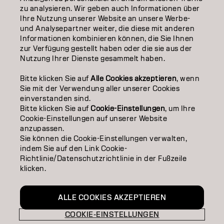
ÜBER
zu analysieren. Wir geben auch Informationen über
Ihre Nutzung unserer Website an unsere Werbe-
SALON FINDER
und Analysepartner weiter, die diese mit anderen
Informationen kombinieren können, die Sie Ihnen
PARTNER WERDEN
zur Verfügung gestellt haben oder die sie aus der
Nutzung Ihrer Dienste gesammelt haben.
KONTAKTIERE UNS
Bitte klicken Sie auf
Alle Cookies akzeptieren
, wenn
Sie mit der Verwendung aller unserer Cookies
einverstanden sind.
Impressum
Datenschutzerklärung
AGB
Cookie Policy
Bitte klicken Sie auf
Cookie-Einstellungen
, um Ihre
Nutzungsbedingungen
Barrierefreiheitserklärung
Cookie-Einstellungen auf unserer Website
anzupassen.
Sie können die Cookie-Einstellungen verwalten,
indem Sie auf den Link Cookie-
DE | German
Richtlinie/Datenschutzrichtlinie in der Fußzeile
klicken.
Goldwell ist Teil von
ALLE COOKIES AKZEPTIEREN
COOKIE-EINSTELLUNGEN