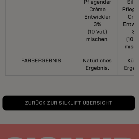
Pflegender
SilkL
Crème
Pflege
Entwickler
Crè
3%
Entwic
(10 Vol.)
3
mischen.
(10 V
misch
FARBERGEBNIS
Natürliches
Kühl
Ergebnis.
Ergeb
ZURÜCK ZUR SILKLIFT ÜBERSICHT