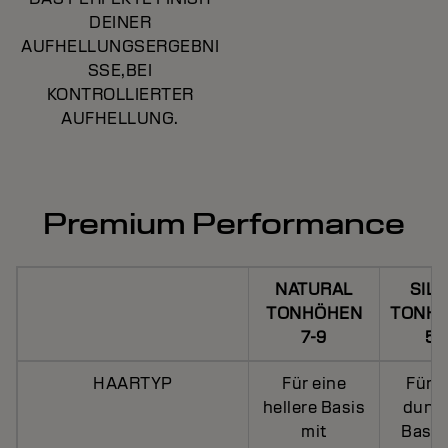
DEINER
AUFHELLUNGSERGEBNI
SSE,BEI
KONTROLLIERTER
AUFHELLUNG.
Premium Performance
NATURAL
SILV
TONHÖHEN
TONH
7-9
5-
HAARTYP
Für eine
Für e
hellere Basis
dunkl
mit
Basis