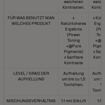
weicheren
weich
Kontrasten.
Kontra
FÜR WAS BENUTZT MAN
»
» Kühl
WELCHES PRODUKT
Natürlicheres
Ergeb
Ergebnis
(Pow
(Power
Toni
Toning
+@P
+@Pure
Pigme
Pigments)
» Sanf
» Sanftere
Kontr
Kontraste
LEVEL / GRAD DER
Aufhellung
Aufhel
AUFHELLUNG
um bis zu 1,5
um bi
Tonhöhen.
1,
Tonhö
MISCHUNGSVERHÄLTNIS
1:1 mit SilkLift
1:1 m