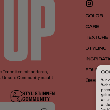
COLOR
CARE
TEXTURE
STYLING
INSPIRAT
EDUCATI
le Techniken mit anderen,
CO
an. Unsere Community macht
Wir 
ÜBER
Webs
perso
STYLIST:INNEN
gebe
COMMUNITY
an u
ande
Verfü