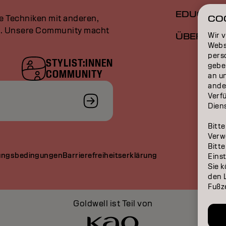
EDUCATI
le Techniken mit anderen,
CO
an. Unsere Community macht
Wir 
ÜBER
Webs
perso
STYLIST:INNEN
gebe
COMMUNITY
an u
ande
Verfü
Dien
Bitte
Verw
Bitte
ungsbedingungen
Barrierefreiheitserklärung
Eins
Sie k
den L
Fußze
Goldwell ist Teil von