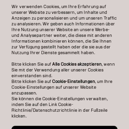
Wir verwenden Cookies, um Ihre Erfahrung auf
EDUCATION
unserer Website zu verbessern, um Inhalte und
Anzeigen zu personalisieren und um unseren Traffic
ÜBER
zu analysieren. Wir geben auch Informationen über
Ihre Nutzung unserer Website an unsere Werbe-
SALON FINDER
und Analysepartner weiter, die diese mit anderen
Informationen kombinieren können, die Sie Ihnen
PARTNER WERDEN
zur Verfügung gestellt haben oder die sie aus der
Nutzung Ihrer Dienste gesammelt haben.
KONTAKTIERE UNS
Bitte klicken Sie auf
Alle Cookies akzeptieren
, wenn
Sie mit der Verwendung aller unserer Cookies
einverstanden sind.
Impressum
Datenschutzerklärung
AGB
Cookie Policy
Bitte klicken Sie auf
Cookie-Einstellungen
, um Ihre
Nutzungsbedingungen
Barrierefreiheitserklärung
Cookie-Einstellungen auf unserer Website
anzupassen.
Sie können die Cookie-Einstellungen verwalten,
indem Sie auf den Link Cookie-
DE | German
Richtlinie/Datenschutzrichtlinie in der Fußzeile
klicken.
Goldwell ist Teil von