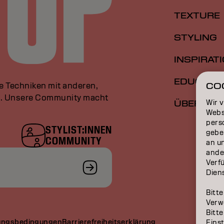
TEXTURE
STYLING
INSPIRAT
EDUCATI
le Techniken mit anderen,
CO
an. Unsere Community macht
Wir 
ÜBER
Webs
perso
STYLIST:INNEN
gebe
COMMUNITY
an u
ande
Verfü
Dien
Bitte
Verw
Bitte
ungsbedingungen
Barrierefreiheitserklärung
Eins