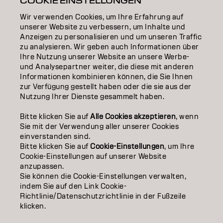
COOKIE EINSTELLUNGEN
Wir verwenden Cookies, um Ihre Erfahrung auf
EDUCATION
unserer Website zu verbessern, um Inhalte und
Anzeigen zu personalisieren und um unseren Traffic
ÜBER
zu analysieren. Wir geben auch Informationen über
Ihre Nutzung unserer Website an unsere Werbe-
SALON FINDER
und Analysepartner weiter, die diese mit anderen
Informationen kombinieren können, die Sie Ihnen
PARTNER WERDEN
zur Verfügung gestellt haben oder die sie aus der
Nutzung Ihrer Dienste gesammelt haben.
KONTAKTIERE UNS
Bitte klicken Sie auf
Alle Cookies akzeptieren
, wenn
Sie mit der Verwendung aller unserer Cookies
einverstanden sind.
Impressum
Datenschutzerklärung
AGB
Cookie Policy
Bitte klicken Sie auf
Cookie-Einstellungen
, um Ihre
Nutzungsbedingungen
Barrierefreiheitserklärung
Cookie-Einstellungen auf unserer Website
anzupassen.
Sie können die Cookie-Einstellungen verwalten,
indem Sie auf den Link Cookie-
DE | German
Richtlinie/Datenschutzrichtlinie in der Fußzeile
klicken.