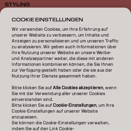
STYLING
INSPIRATION
COOKIE EINSTELLUNGEN
Wir verwenden Cookies, um Ihre Erfahrung auf
EDUCATION
unserer Website zu verbessern, um Inhalte und
Anzeigen zu personalisieren und um unseren Traffic
ÜBER
zu analysieren. Wir geben auch Informationen über
Ihre Nutzung unserer Website an unsere Werbe-
SALON FINDER
und Analysepartner weiter, die diese mit anderen
Informationen kombinieren können, die Sie Ihnen
PARTNER WERDEN
zur Verfügung gestellt haben oder die sie aus der
Nutzung Ihrer Dienste gesammelt haben.
KONTAKTIERE UNS
Bitte klicken Sie auf
Alle Cookies akzeptieren
, wenn
Sie mit der Verwendung aller unserer Cookies
einverstanden sind.
Impressum
Datenschutzerklärung
AGB
Cookie Policy
Bitte klicken Sie auf
Cookie-Einstellungen
, um Ihre
Nutzungsbedingungen
Barrierefreiheitserklärung
Cookie-Einstellungen auf unserer Website
anzupassen.
Sie können die Cookie-Einstellungen verwalten,
indem Sie auf den Link Cookie-
DE | German