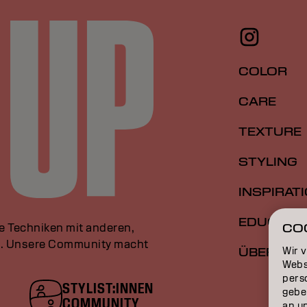
COLOR
CARE
TEXTURE
STYLING
INSPIRAT
EDUCATI
le Techniken mit anderen,
CO
an. Unsere Community macht
Wir 
ÜBER
Webs
perso
STYLIST:INNEN
gebe
COMMUNITY
an u