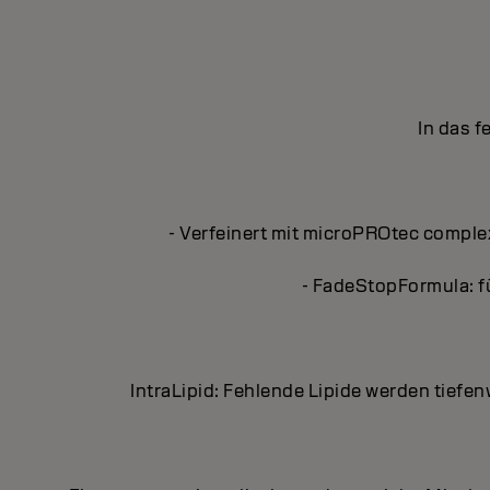
In das 
- Verfeinert mit microPROtec complex
- FadeStopFormula: f
IntraLipid: Fehlende Lipide werden tiefe