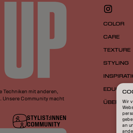
COLOR
CARE
TEXTURE
STYLING
INSPIRAT
EDUCATI
le Techniken mit anderen,
CO
an. Unsere Community macht
Wir 
ÜBER
Webs
perso
STYLIST:INNEN
gebe
COMMUNITY
an u
ande