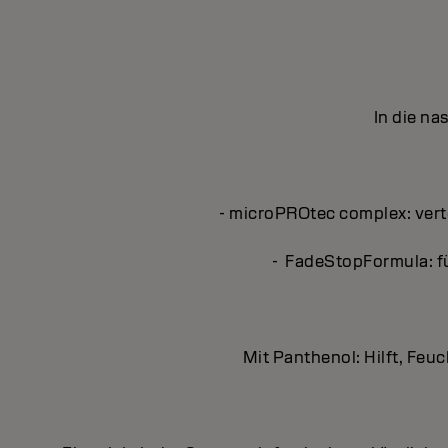
In die n
- microPROtec complex: verte
- FadeStopFormula: f
Mit Panthenol: Hilft, Feu