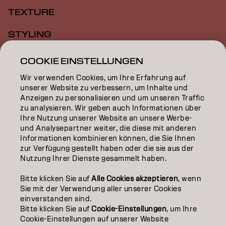
TEXTURE
STYLING
INSPIRATION
COOKIE EINSTELLUNGEN
Wir verwenden Cookies, um Ihre Erfahrung auf
EDUCATION
unserer Website zu verbessern, um Inhalte und
Anzeigen zu personalisieren und um unseren Traffic
ÜBER
zu analysieren. Wir geben auch Informationen über
Ihre Nutzung unserer Website an unsere Werbe-
SALON FINDER
und Analysepartner weiter, die diese mit anderen
Informationen kombinieren können, die Sie Ihnen
PARTNER WERDEN
zur Verfügung gestellt haben oder die sie aus der
Nutzung Ihrer Dienste gesammelt haben.
KONTAKTIERE UNS
Bitte klicken Sie auf
Alle Cookies akzeptieren
, wenn
Sie mit der Verwendung aller unserer Cookies
einverstanden sind.
Impressum
Datenschutzerklärung
AGB
Cookie Policy
Bitte klicken Sie auf
Cookie-Einstellungen
, um Ihre
Nutzungsbedingungen
Barrierefreiheitserklärung
Cookie-Einstellungen auf unserer Website