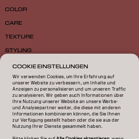
COLOR
CARE
TEXTURE
STYLING
INSPIRATION
COOKIE EINSTELLUNGEN
Wir verwenden Cookies, um Ihre Erfahrung auf
EDUCATION
unserer Website zu verbessern, um Inhalte und
Anzeigen zu personalisieren und um unseren Traffic
ÜBER
zu analysieren. Wir geben auch Informationen über
Ihre Nutzung unserer Website an unsere Werbe-
SALON FINDER
und Analysepartner weiter, die diese mit anderen
Informationen kombinieren können, die Sie Ihnen
PARTNER WERDEN
zur Verfügung gestellt haben oder die sie aus der
Nutzung Ihrer Dienste gesammelt haben.
KONTAKTIERE UNS
Bitte klicken Sie auf
Alle Cookies akzeptieren
, wenn