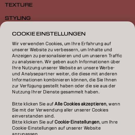
TEXTURE
STYLING
INSPIRATION
COOKIE EINSTELLUNGEN
Wir verwenden Cookies, um Ihre Erfahrung auf
EDUCATION
unserer Website zu verbessern, um Inhalte und
Anzeigen zu personalisieren und um unseren Traffic
ÜBER
zu analysieren. Wir geben auch Informationen über
Ihre Nutzung unserer Website an unsere Werbe-
SALON FINDER
und Analysepartner weiter, die diese mit anderen
Informationen kombinieren können, die Sie Ihnen
PARTNER WERDEN
zur Verfügung gestellt haben oder die sie aus der
Nutzung Ihrer Dienste gesammelt haben.
KONTAKTIERE UNS
Bitte klicken Sie auf
Alle Cookies akzeptieren
, wenn
Sie mit der Verwendung aller unserer Cookies
einverstanden sind.
Impressum
Datenschutzerklärung
AGB
Cookie Policy
Bitte klicken Sie auf
Cookie-Einstellungen
, um Ihre
Nutzungsbedingungen
Barrierefreiheitserklärung
Cookie-Einstellungen auf unserer Website
anzupassen.