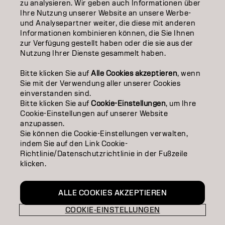
zu analysieren. Wir geben auch Informationen über
Ihre Nutzung unserer Website an unsere Werbe-
SALON FINDER
und Analysepartner weiter, die diese mit anderen
Informationen kombinieren können, die Sie Ihnen
PARTNER WERDEN
zur Verfügung gestellt haben oder die sie aus der
Nutzung Ihrer Dienste gesammelt haben.
KONTAKTIERE UNS
Bitte klicken Sie auf
Alle Cookies akzeptieren
, wenn
Sie mit der Verwendung aller unserer Cookies
einverstanden sind.
Impressum
Datenschutzerklärung
AGB
Cookie Policy
Bitte klicken Sie auf
Cookie-Einstellungen
, um Ihre
Nutzungsbedingungen
Barrierefreiheitserklärung
Cookie-Einstellungen auf unserer Website
anzupassen.
Sie können die Cookie-Einstellungen verwalten,
indem Sie auf den Link Cookie-
DE | German
Richtlinie/Datenschutzrichtlinie in der Fußzeile
klicken.
Goldwell ist Teil von
ALLE COOKIES AKZEPTIEREN
COOKIE-EINSTELLUNGEN