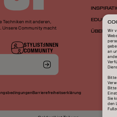
INSPIRAT
EDUCATI
le Techniken mit anderen,
CO
an. Unsere Community macht
Wir 
ÜBER
Webs
perso
STYLIST:INNEN
gebe
COMMUNITY
an u
ande
Verfü
Dien
Bitte
Verw
Bitte
ungsbedingungen
Barrierefreiheitserklärung
Eins
Sie k
den L
Fußze