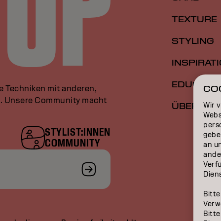
TEXTURE
STYLING
INSPIRAT
EDUCATI
le Techniken mit anderen,
CO
an. Unsere Community macht
Wir 
ÜBER
Webs
perso
STYLIST:INNEN
gebe
COMMUNITY
an u
ande
Verfü
Dien
Bitte
Verw
Bitte