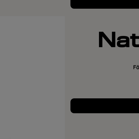
Natu
Fö