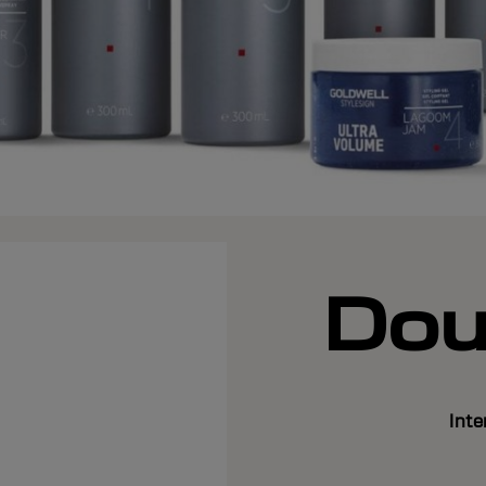
Dou
Int